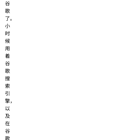
谷
歌
了。
小
时
候
用
着
谷
歌
搜
索
引
擎，
以
及
在
谷
歌