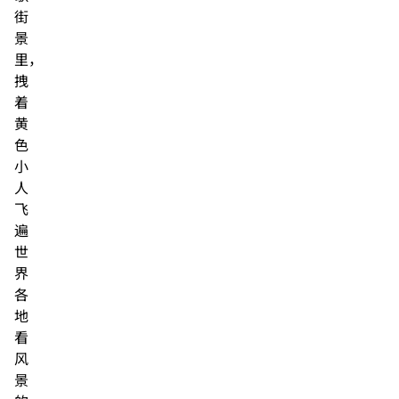
街
景
里，
拽
着
黄
色
小
人
飞
遍
世
界
各
地
看
风
景