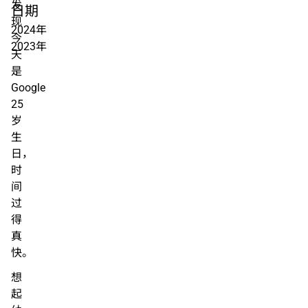
发
日期
现
2024年
今
2023年
天
是
Google
25
岁
生
日，
时
间
过
得
真
快。
想
起