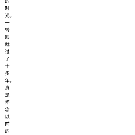
的
时
光。
一
转
眼
就
过
了
十
多
年，
真
是
怀
念
以
前
的