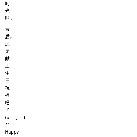
时
光
呐。
最
后，
还
是
献
上
生
日
祝
福
吧
ヾ
(๑╹◡╹)
ﾉ”
Happy