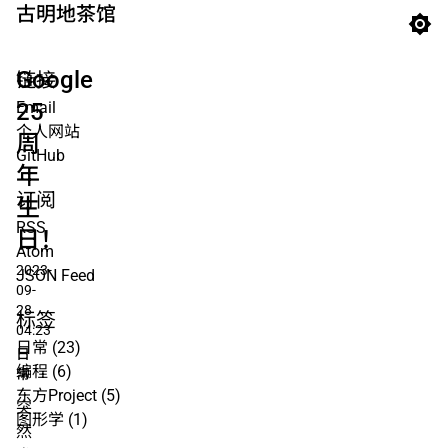
古明地茶馆
Google
链接
25
Email
个人网站
周
GitHub
年
订阅
生
RSS
日！
Atom
2023-
JSON Feed
09-
28
标签
04:23
日常
(23)
日
编程
(6)
常
东方Project
(5)
突
图形学
(1)
然