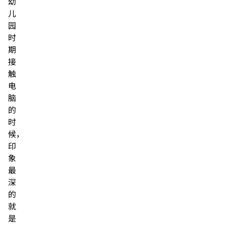
幼
儿
园
时
期
接
触
电
脑
的
时
候，
印
象
最
深
的
就
是