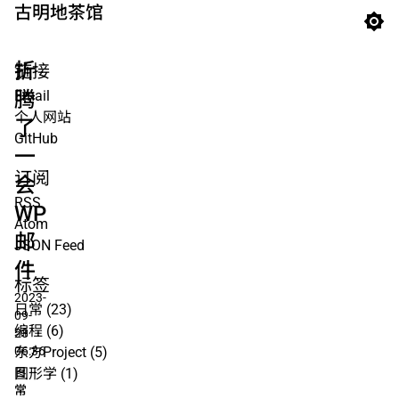
古明地茶馆
折
链接
腾
Email
个人网站
了
GitHub
一
订阅
会
RSS
WP
Atom
邮
JSON Feed
件
标签
2023-
日常
(23)
09-
编程
(6)
23
06:36
东方Project
(5)
日
图形学
(1)
常