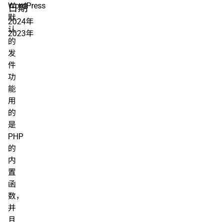
WordPress
日期
默
2024年
认
2023年
的
发
件
功
能
用
的
是
PHP
的
内
置
函
数，
并
且