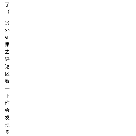
了
（
另
外
如
果
去
评
论
区
看
一
下
你
会
发
现
多