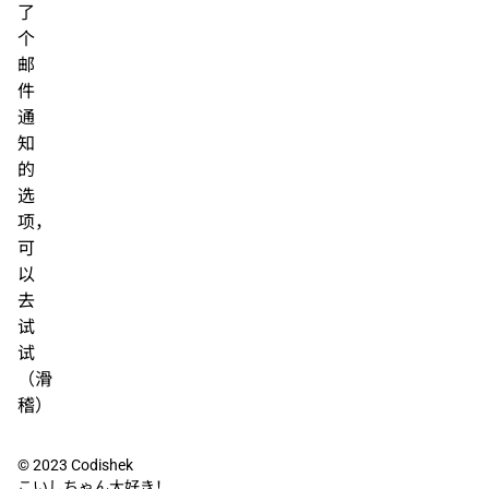
了
个
邮
件
通
知
的
选
项，
可
以
去
试
试
（滑
稽）
© 2023
Codishek
こいしちゃん大好き！