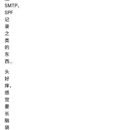
SMTP、
SPF
记
录
之
类
的
东
西…
头
好
痒，
感
觉
要
长
脑
袋