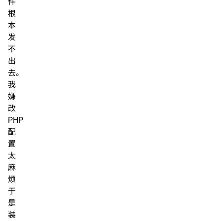
件
根
本
发
不
出
去。
我
嫌
改
PHP
配
置
太
麻
烦
于
是
装