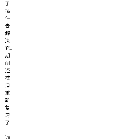
了
插
件
去
解
决
它。
期
间
还
被
迫
重
新
复
习
了
一
遍