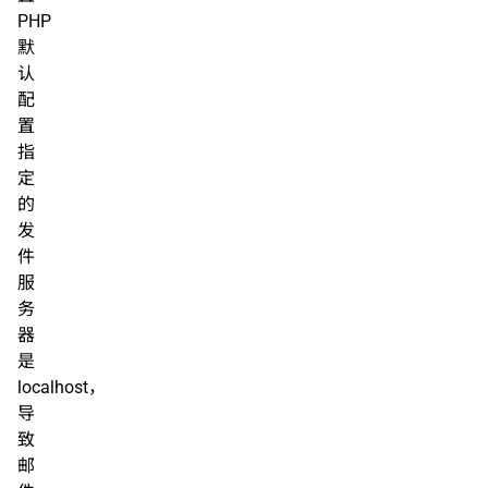
PHP
默
认
配
置
指
定
的
发
件
服
务
器
是
localhost，
导
致
邮